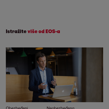
Istražite
više od EOS-a
Obezbeđeni
Neobezbeđena