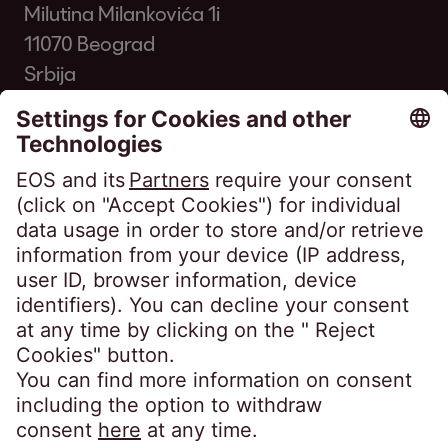
Milutina Milankovića 1i
11070 Beograd
Srbija
Telefon:
+381 11 33 00 700
kontakt@eos-serbia.com
SpeakUP Kanal za uzbunjivanje
Najčešća pitanja