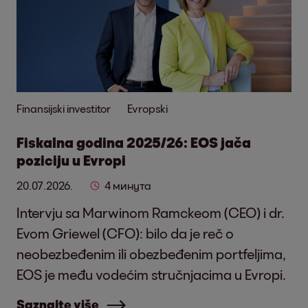
Finansijski investitor
Evropski
Fiskalna godina 2025/26: EOS jača
poziciju u Evropi
20.07.2026.
4 минута
Intervju sa Marwinom Ramckeom (CEO) i dr.
Evom Griewel (CFO): bilo da je reč o
neobezbeđenim ili obezbeđenim portfeljima,
EOS je među vodećim stručnjacima u Evropi.
Saznajte više