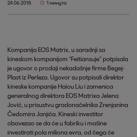
24.06.2018.
1 минута
Kompanija EOS Matrix, u saradnji sa
kineskom kompanijom “Feitiansuje” potpisala
je ugovor o prodaji nekadašnje firme Begej-
Plast iz Perleza. Ugovor su potpisali direktor
kineske kompanije Haiou Liu i zamenica
generalnog direktora EOS Matrixa Jelena
Jović, u prisustvu gradonačelnika Zrenjanina
Čedomira Janjića. Кineski investitor
obavezao se da će u fabriku i mašine
investirati pola miliona evra, od čega će