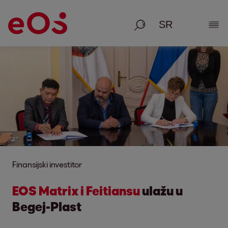
Pretraga
Poka
Finansijski investitor
EOS Matrix i Feitiansu
ulažu u
Begej-Plast