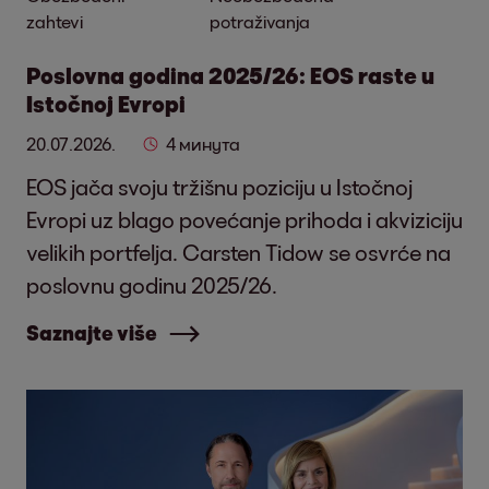
zahtevi
potraživanja
Poslovna godina 2025/26: EOS raste u
Istočnoj Evropi
20.07.2026.
4 минута
EOS jača svoju tržišnu poziciju u Istočnoj
Evropi uz blago povećanje prihoda i akviziciju
velikih portfelja. Carsten Tidow se osvrće na
poslovnu godinu 2025/26.
Saznajte više