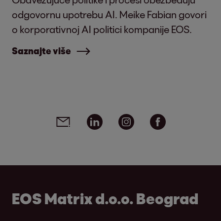
odgovornu upotrebu AI. Meike Fabian govori
o korporativnoj AI politici kompanije EOS.
Saznajte više
Social media links - share article
Email
Linkedin
Instagram
Facebook
EOS Matrix d.o.o. Beograd