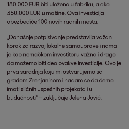
180.000 EUR biti uloženo u fabriku, a oko
350.000 EUR u mašine. Ova investicija
obezbediće 100 novih radnih mesta.
„Današnje potpisivanje predstavlja važan
korak za razvoj lokalne samouprave i nama
je kao nemačkom investitoru važno i drago
da možemo biti deo ovakve investicije. Ovo je
prva saradnja koju mi ostvarujemo sa
gradom Zrenjaninom i nadam se da ćemo
imati sličnih uspešnih projekata i u
budućnosti“ – zaključuje Jelena Jović.