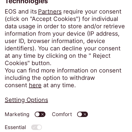
SpeakUP Kanal za uzbunjivanje
Najčešća pitanja