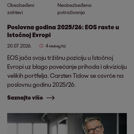
Obezbeđeni
Neobezbeđena
zahtevi
potraživanja
Poslovna godina 2025/26: EOS raste u
Istočnoj Evropi
20.07.2026.
4 минута
EOS jača svoju tržišnu poziciju u Istočnoj
Evropi uz blago povećanje prihoda i akviziciju
velikih portfelja. Carsten Tidow se osvrće na
poslovnu godinu 2025/26.
Saznajte više