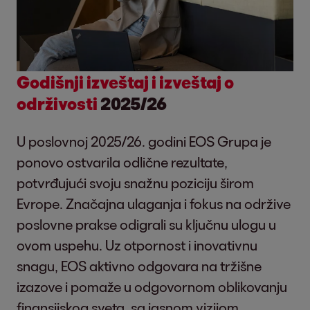
Godišnji izveštaj i izveštaj o
održivosti
2025/26
U poslovnoj 2025/26. godini EOS Grupa je
ponovo ostvarila odlične rezultate,
potvrđujući svoju snažnu poziciju širom
Evrope. Značajna ulaganja i fokus na održive
poslovne prakse odigrali su ključnu ulogu u
ovom uspehu. Uz otpornost i inovativnu
snagu, EOS aktivno odgovara na tržišne
izazove i pomaže u odgovornom oblikovanju
finansijskog sveta, sa jasnom vizijom