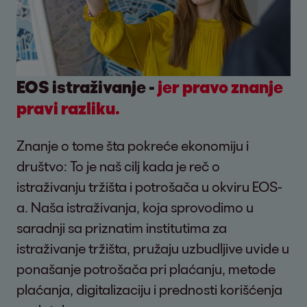
EOS istraživanje -
jer pravo znanje
pravi razliku.
Znanje o tome šta pokreće ekonomiju i
društvo: To je naš cilj kada je reč o
istraživanju tržišta i potrošača u okviru EOS-
a. Naša istraživanja, koja sprovodimo u
saradnji sa priznatim institutima za
istraživanje tržišta, pružaju uzbudljive uvide u
ponašanje potrošača pri plaćanju, metode
plaćanja, digitalizaciju i prednosti korišćenja