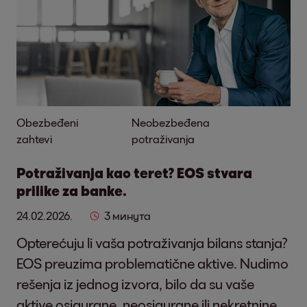
Obezbeđeni
Neobezbeđena
zahtevi
potraživanja
Potraživanja kao teret? EOS stvara
prilike za banke.
24.02.2026.
3 минута
Opterećuju li vaša potraživanja bilans stanja?
EOS preuzima problematične aktive. Nudimo
rešenja iz jednog izvora, bilo da su vaše
aktive osigurane, neosigurane ili nekretnine.