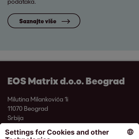
podataka.
Saznajte više
EOS Matrix d.o.o. Beograd
Milutina Milankovića 1i
11070 Beograd
Srbija
Telefon:
+381 11 33 00 700
kontakt@eos-serbia.com