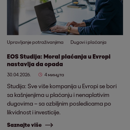
Upravljanje potraživanjima
Dugovi i plaćanja
EOS Studija: Moral plaćanja u Evropi
nastavlja da opada
30.04.2026.
4 минута
Studija: Sve više kompanija u Evropi se bori
sa kašnjenjima u plaćanju i nenaplativim
dugovima – sa ozbiljnim posledicama po
likvidnost i investicije.
Saznajte više