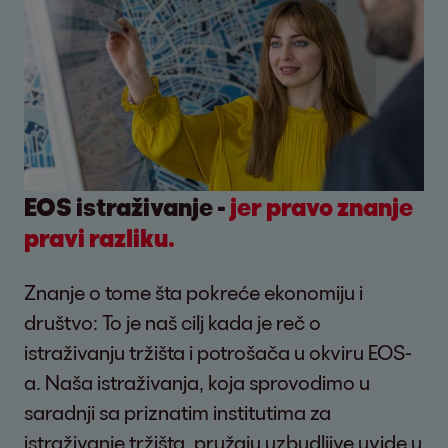
EOS istraživanje -
jer pravo znanje
pravi razliku.
Znanje o tome šta pokreće ekonomiju i
društvo: To je naš cilj kada je reč o
istraživanju tržišta i potrošača u okviru EOS-
a. Naša istraživanja, koja sprovodimo u
saradnji sa priznatim institutima za
istraživanje tržišta, pružaju uzbudljive uvide u