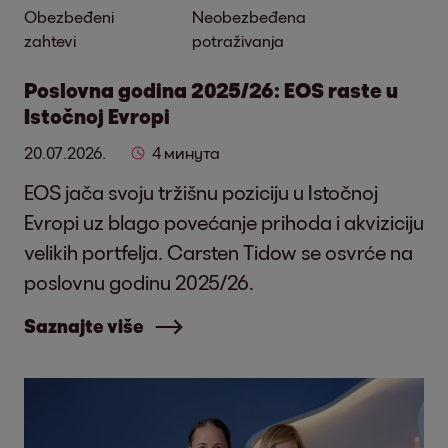
Obezbeđeni
Neobezbeđena
zahtevi
potraživanja
Poslovna godina 2025/26: EOS raste u
Istočnoj Evropi
20.07.2026.
4 минута
EOS jača svoju tržišnu poziciju u Istočnoj
Evropi uz blago povećanje prihoda i akviziciju
velikih portfelja. Carsten Tidow se osvrće na
poslovnu godinu 2025/26.
Saznajte više