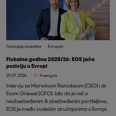
Finansijski investitor
Evropski
Fiskalna godina 2025/26: EOS jača
poziciju u Evropi
20.07.2026.
4 минута
Intervju sa Marwinom Ramckeom (CEO) i dr.
Evom Griewel (CFO): bilo da je reč o
neobezbeđenim ili obezbeđenim portfeljima,
EOS je među vodećim stručnjacima u Evropi.