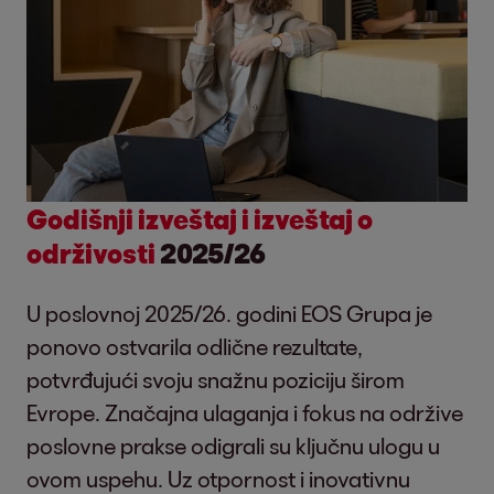
Godišnji izveštaj i izveštaj o
održivosti
2025/26
U poslovnoj 2025/26. godini EOS Grupa je
ponovo ostvarila odlične rezultate,
potvrđujući svoju snažnu poziciju širom
Evrope. Značajna ulaganja i fokus na održive
poslovne prakse odigrali su ključnu ulogu u
ovom uspehu. Uz otpornost i inovativnu