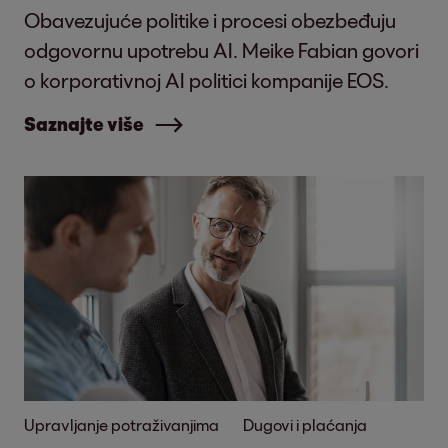
Obavezujuće politike i procesi obezbeđuju
odgovornu upotrebu AI. Meike Fabian govori
o korporativnoj AI politici kompanije EOS.
Saznajte više
Upravljanje potraživanjima
Dugovi i plaćanja