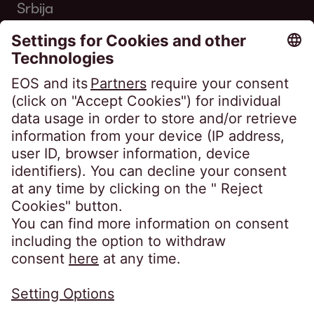
Srbija
Telefon:
+381 11 33 00 700
kontakt@eos-serbia.com
SpeakUP Kanal za uzbunjivanje
Najčešća pitanja