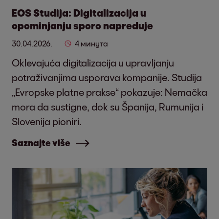
EOS Studija: Digitalizacija u
opominjanju sporo napreduje
30.04.2026.
4 минута
Oklevajuća digitalizacija u upravljanju
potraživanjima usporava kompanije. Studija
„Evropske platne prakse“ pokazuje: Nemačka
mora da sustigne, dok su Španija, Rumunija i
Slovenija pioniri.
Saznajte više